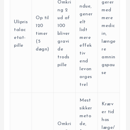
Omkri
gerer
ndue,
ng 2
med
gener
Op til
ud af
mere
Ulipris
elt
120
100
medic
talac
lidt
timer
bliver
in,
etat-
mere
(5
gravi
længe
pille
effek
døgn)
de
re
tiv
trods
amnin
end
pille
gspau
levon
se
orges
trel
Mest
Kræv
sikker
er tid
meto
hos
Omkri
de,
læge/