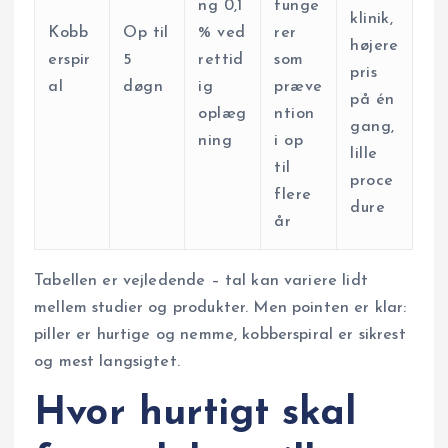
ng 0,1
funge
klinik,
Kobb
Op til
% ved
rer
højere
erspir
5
rettid
som
pris
al
døgn
ig
præve
på én
oplæg
ntion
gang,
ning
i op
lille
til
proce
flere
dure
år
Tabellen er vejledende – tal kan variere lidt
mellem studier og produkter. Men pointen er klar:
piller er hurtige og nemme, kobberspiral er sikrest
og mest langsigtet.
Hvor hurtigt skal