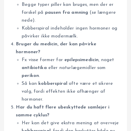
Begge typer piller kan bruges, men der er
forskel på
pausen fra amning
(se længere
nede).
Kobberspiral indeholder ingen hormoner og
påvirker ikke modermælk.
Bruger du medicin, der kan påvirke
hormoner?
Fx visse former for
epilepsimedicin
, noget
antibiotika
eller naturlægemidler som
perikon
.
Så kan
kobberspiral
ofte være et sikrere
valg, fordi effekten ikke afhænger af
hormoner.
Har du haft flere ubeskyttede samlejer i
samme cyklus?
Her kan det give ekstra mening at overveje
kobberspiral
, fordi den beskytter både nu