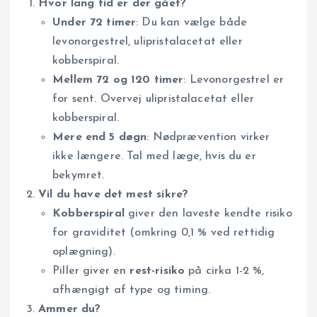
Hvor lang tid er der gået?
Under 72 timer
: Du kan vælge både
levonorgestrel, ulipristalacetat eller
kobberspiral.
Mellem 72 og 120 timer
: Levonorgestrel er
for sent. Overvej ulipristalacetat eller
kobberspiral.
Mere end 5 døgn
: Nødprævention virker
ikke længere. Tal med læge, hvis du er
bekymret.
Vil du have det mest sikre?
Kobberspiral
giver den laveste kendte risiko
for graviditet (omkring 0,1 % ved rettidig
oplægning).
Piller giver en
rest-risiko
på cirka 1-2 %,
afhængigt af type og timing.
Ammer du?