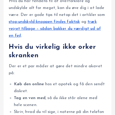
Hvis du har tendens til at overforklare og
undskylde alt for meget, kan du øve dig i at lade
være. Der er gode tips til netop det i artikler som
stop-undskyld-knappen findes faktisk
og
træk
vejret tilbage – sådan bakker du værdigt ud af
en fejl
.
Hvis du virkelig ikke orker
skranken
Der er et par måder at gøre det mindre akavet
på:
Køb den online
hos et apotek og få den sendt
diskret.
Tag en ven med
, så du ikke står alene med
hele scenen.
Skriv, hvad du vil sige, i noterne på din telefon