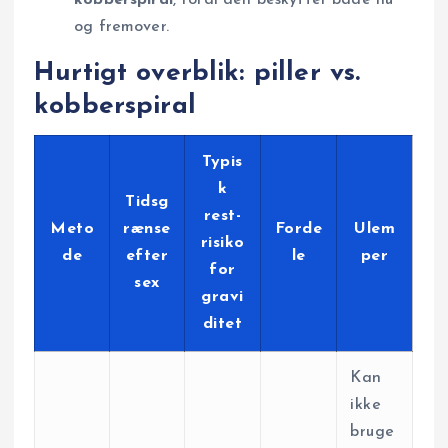
og fremover.
Hurtigt overblik: piller vs.
kobberspiral
Typis
k
Tidsg
rest-
Meto
rænse
Forde
Ulem
risiko
de
efter
le
per
for
sex
gravi
ditet
Kan
ikke
bruge