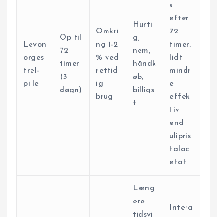
s
efter
Hurti
Omkri
72
Op til
g,
Levon
ng 1-2
timer,
72
nem,
orges
% ved
lidt
timer
håndk
trel-
rettid
mindr
(3
øb,
pille
ig
e
døgn)
billigs
brug
effek
t
tiv
end
ulipris
talac
etat
Læng
ere
Intera
tidsvi