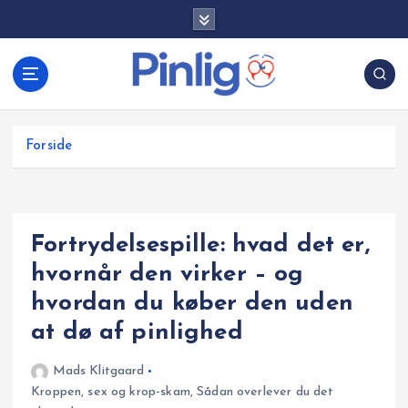
G
å
t
i
l
i
Forside
n
d
h
o
l
Fortrydelsespille: hvad det er,
d
hvornår den virker – og
hvordan du køber den uden
at dø af pinlighed
Mads Klitgaard
Kroppen, sex og krop-skam
,
Sådan overlever du det