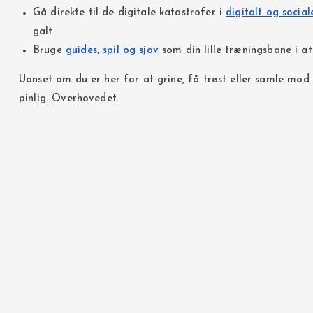
Gå direkte til de digitale katastrofer i
digitalt og socia
galt
Bruge
guides, spil og sjov
som din lille træningsbane i at 
Uanset om du er her for at grine, få trøst eller samle mod 
pinlig. Overhovedet.