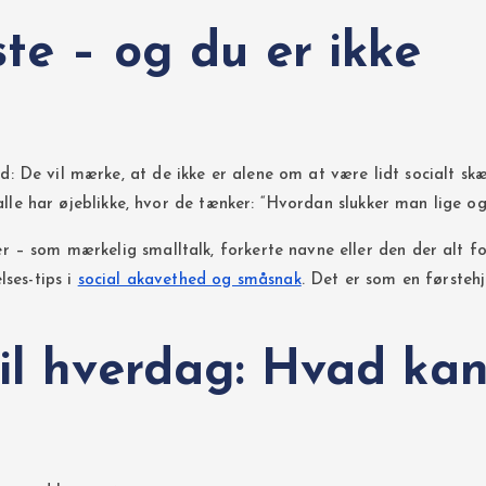
te – og du er ikke
 De vil mærke, at de ikke er alene om at være lidt socialt skæ
 alle har øjeblikke, hvor de tænker: “Hvordan slukker man lige og
r – som mærkelig smalltalk, forkerte navne eller den der alt f
lses-tips i
social akavethed og småsnak
. Det er som en førstehj
til hverdag: Hvad ka