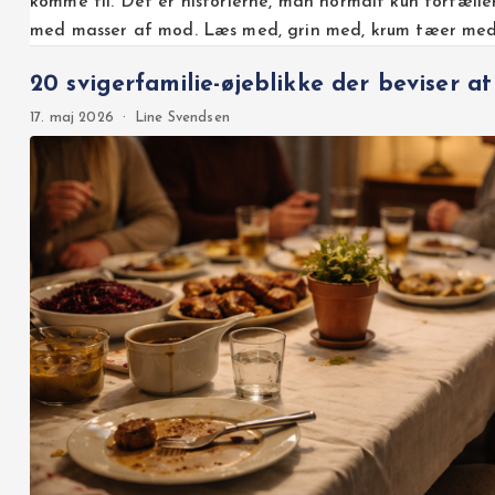
komme til. Det er historierne, man normalt kun fortælle
med masser af mod. Læs med, grin med, krum tæer med –
20 svigerfamilie-øjeblikke der beviser a
17. maj 2026
·
Line Svendsen