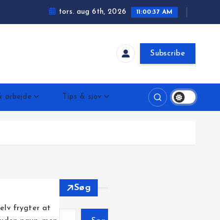
tors. aug 6th, 2026
11:00:38 AM
Subscribe
 arbejde
Tips & sjov
Søg
elv frygter at