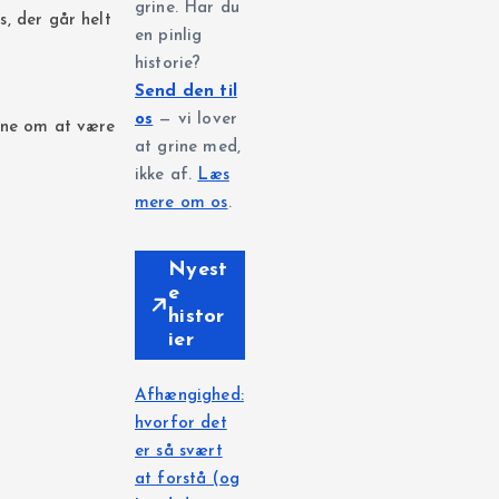
grine. Har du
s, der går helt
en pinlig
historie?
Send den til
os
— vi lover
lene om at være
at grine med,
ikke af.
Læs
mere om os
.
Nyest
e
histor
ier
Afhængighed:
hvorfor det
er så svært
at forstå (og