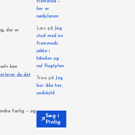
fremmed –
her er
nødplanen
Lars
på
Jeg
ig, der er
stod med en
fremmeds
jakke i
hånden og
nul flugtplan
selv kan
erlever du det
Trine
på
Jeg
bor ikke her,
undskyld
indre farlig – og
Søg i
Pinlig