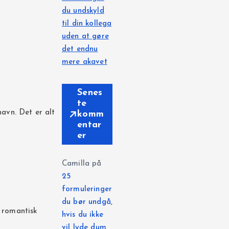
du undskyld
til din kollega
uden at gøre
det endnu
mere akavet
Senes
te
navn. Det er alt
komm
entar
er
Camilla
på
25
formuleringer
du bør undgå,
d romantisk
hvis du ikke
vil lyde dum