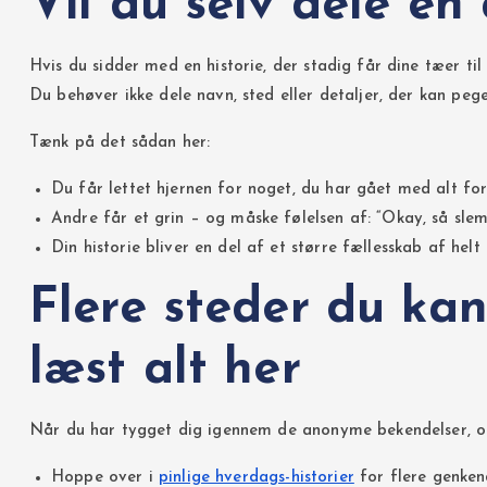
Vil du selv dele e
Hvis du sidder med en historie, der stadig får dine tæer til
Du behøver ikke dele navn, sted eller detaljer, der kan peg
Tænk på det sådan her:
Du får lettet hjernen for noget, du har gået med alt fo
Andre får et grin – og måske følelsen af: “Okay, så slemt 
Din historie bliver en del af et større fællesskab af he
Flere steder du ka
læst alt her
Når du har tygget dig igennem de anonyme bekendelser, og 
Hoppe over i
pinlige hverdags-historier
for flere genken