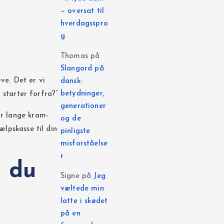
– oversat til
hverdagsspro
g
Thomas
på
Slangord på
ve. Det er vi
dansk:
betydninger,
 starter forfra?”
generationer
or lange kram-
og de
ælpskasse til din
pinligste
misforståelse
r
n du
Signe
på
Jeg
væltede min
latte i skødet
på en