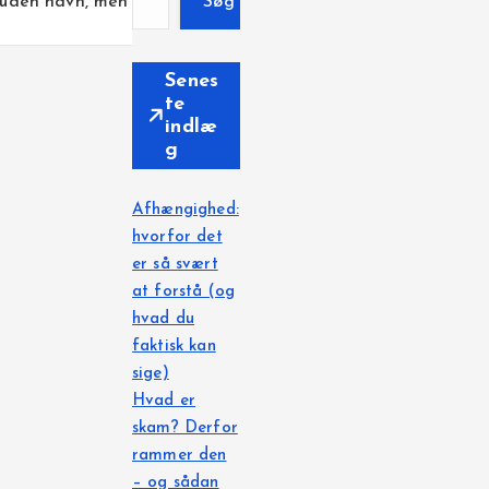
t uden navn, men
Søg
Senes
te
indlæ
g
Afhængighed:
hvorfor det
er så svært
at forstå (og
hvad du
faktisk kan
sige)
Hvad er
skam? Derfor
rammer den
– og sådan