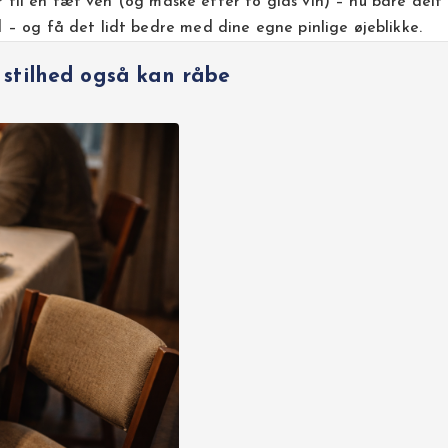
r til én tæt ven (og måske efter to glas vin) – nu bare del
 og få det lidt bedre med dine egne pinlige øjeblikke.
t stilhed også kan råbe