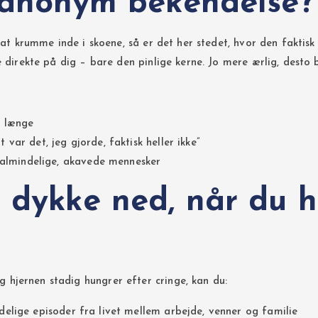
n anonym bekendelse?
 at krumme inde i skoene, så er det her stedet, hvor den faktis
e direkte på dig – bare den pinlige kerne. Jo mere ærlig, desto 
r længe
var det, jeg gjorde, faktisk heller ikke”
lt almindelige, akavede mennesker
n dykke ned, når du 
hjernen stadig hungrer efter cringe, kan du:
delige episoder fra livet mellem arbejde, venner og familie