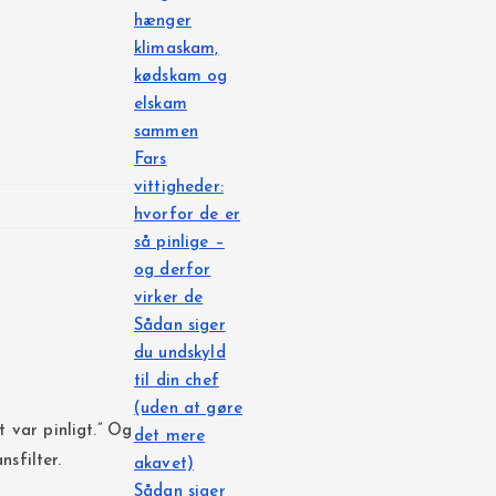
hænger
klimaskam,
kødskam og
elskam
sammen
Fars
vittigheder:
hvorfor de er
så pinlige –
og derfor
virker de
Sådan siger
du undskyld
til din chef
(uden at gøre
t var pinligt.” Og
det mere
nsfilter.
akavet)
Sådan siger