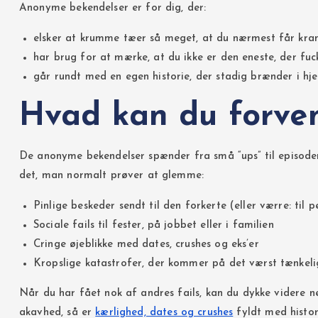
Anonyme bekendelser er for dig, der:
elsker at krumme tæer så meget, at du nærmest får kr
har brug for at mærke, at du ikke er den eneste, der fuc
går rundt med en egen historie, der stadig brænder i hjer
Hvad kan du forven
De anonyme bekendelser spænder fra små “ups” til episoder, 
det, man normalt prøver at glemme:
Pinlige beskeder sendt til den forkerte (eller værre: til
Sociale fails til fester, på jobbet eller i familien
Cringe øjeblikke med dates, crushes og eks’er
Kropslige katastrofer, der kommer på det værst tænkeli
Når du har fået nok af andres fails, kan du dykke videre n
akavhed, så er
kærlighed, dates og crushes
fyldt med histor