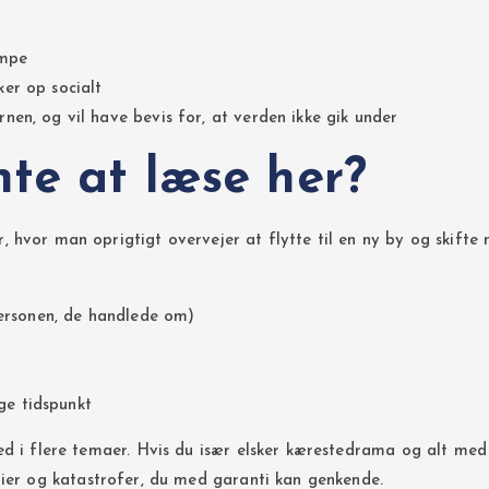
ampe
ker op socialt
nen, og vil have bevis for, at verden ikke gik under
te at læse her?
hvor man oprigtigt overvejer at flytte til en ny by og skifte 
 personen, de handlede om)
ge tidspunkt
ed i flere temaer. Hvis du især elsker kærestedrama og alt me
ier og katastrofer, du med garanti kan genkende.