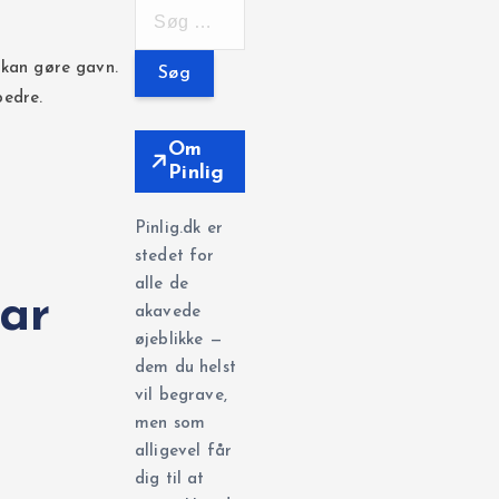
S
ø
g
k kan gøre gavn.
e
bedre.
f
t
Om
Pinlig
e
r
Pinlig.dk er
:
stedet for
alle de
har
akavede
øjeblikke —
dem du helst
vil begrave,
men som
alligevel får
dig til at