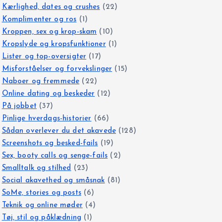
Kærlighed, dates og crushes
(22)
Komplimenter og ros
(1)
Kroppen, sex og krop-skam
(10)
Kropslyde og kropsfunktioner
(1)
Lister og top-oversigter
(17)
Misforståelser og forvekslinger
(15)
Naboer og fremmede
(22)
Online dating og beskeder
(12)
På jobbet
(37)
Pinlige hverdags-historier
(66)
Sådan overlever du det akavede
(128)
Screenshots og besked-fails
(19)
Sex, booty calls og senge-fails
(2)
Smalltalk og stilhed
(23)
Social akavethed og småsnak
(81)
SoMe, stories og posts
(6)
Teknik og online møder
(4)
Tøj, stil og påklædning
(1)