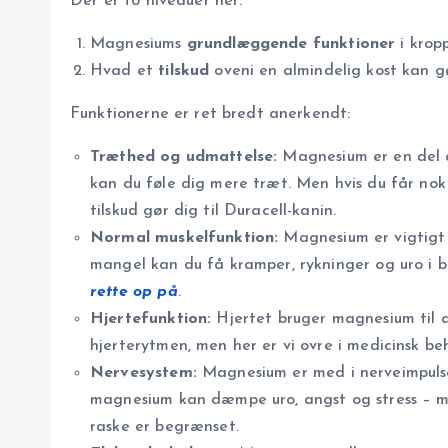
Der er to niveauer her:
Magnesiums
grundlæggende funktioner
i kropp
Hvad et
tilskud
oveni en almindelig kost kan g
Funktionerne er ret bredt anerkendt:
Træthed og udmattelse:
Magnesium er en del 
kan du føle dig mere træt. Men hvis du får nok i
tilskud gør dig til Duracell-kanin.
Normal muskelfunktion:
Magnesium er vigtigt 
mangel kan du få kramper, rykninger og uro i be
rette op på
.
Hjertefunktion:
Hjertet bruger magnesium til a
hjerterytmen, men her er vi ovre i medicinsk beh
Nervesystem:
Magnesium er med i nerveimpulse
magnesium kan dæmpe uro, angst og stress – me
raske er begrænset.