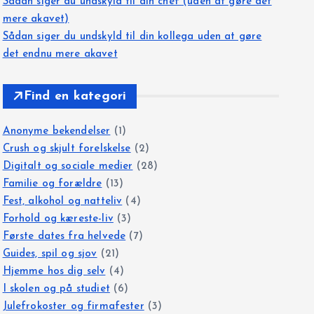
Sådan siger du undskyld til din chef (uden at gøre det
mere akavet)
Sådan siger du undskyld til din kollega uden at gøre
det endnu mere akavet
Find en kategori
Anonyme bekendelser
(1)
Crush og skjult forelskelse
(2)
Digitalt og sociale medier
(28)
Familie og forældre
(13)
Fest, alkohol og natteliv
(4)
Forhold og kæreste-liv
(3)
Første dates fra helvede
(7)
Guides, spil og sjov
(21)
Hjemme hos dig selv
(4)
I skolen og på studiet
(6)
Julefrokoster og firmafester
(3)