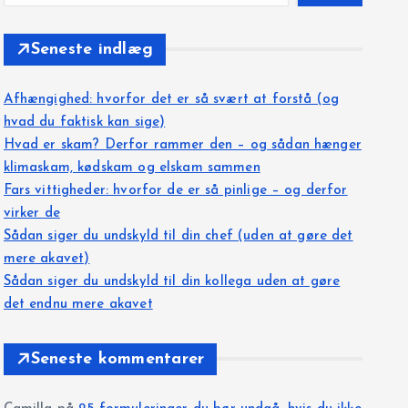
Seneste indlæg
Afhængighed: hvorfor det er så svært at forstå (og
hvad du faktisk kan sige)
Hvad er skam? Derfor rammer den – og sådan hænger
klimaskam, kødskam og elskam sammen
Fars vittigheder: hvorfor de er så pinlige – og derfor
virker de
Sådan siger du undskyld til din chef (uden at gøre det
mere akavet)
Sådan siger du undskyld til din kollega uden at gøre
det endnu mere akavet
Seneste kommentarer