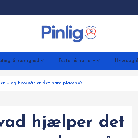
ating & kærlighed
Fester & natteliv
Hverdag &
ger – og hvornår er det bare placebo?
ad hjælper det