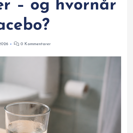
er – og hvornår
lacebo?
 2026
0 Kommentarer