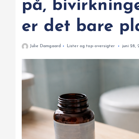
på, bivirkning
er det bare p
Julie Damgaard
Lister og top-oversigter
juni 28,