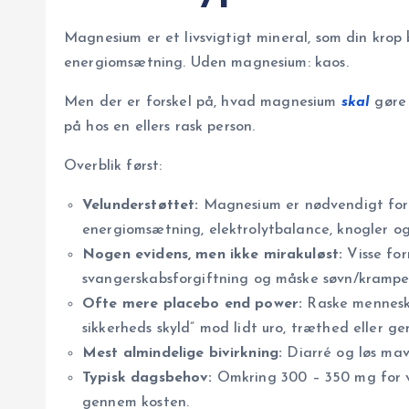
Magnesium er et livsvigtigt mineral, som din krop b
energiomsætning. Uden magnesium: kaos.
Men der er forskel på, hvad magnesium
skal
gøre 
på hos en ellers rask person.
Overblik først:
Velunderstøttet:
Magnesium er nødvendigt for n
energiomsætning, elektrolytbalance, knogler og
Nogen evidens, men ikke mirakuløst:
Visse for
svangerskabsforgiftning og måske søvn/kramper
Ofte mere placebo end power:
Raske menneske
sikkerheds skyld” mod lidt uro, træthed eller gen
Mest almindelige bivirkning:
Diarré og løs mav
Typisk dagsbehov:
Omkring 300 – 350 mg for vo
gennem kosten.