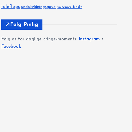
taleflops
undskyldningsgave
voicenote-fiasko
Følg Pinlig
Følg os for daglige cringe-moments:
Instagram
•
Facebook