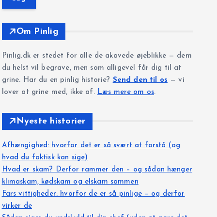
e
f
t
Om Pinlig
e
r
Pinlig.dk er stedet for alle de akavede øjeblikke — dem
:
du helst vil begrave, men som alligevel får dig til at
grine. Har du en pinlig historie?
Send den til os
— vi
lover at grine med, ikke af.
Læs mere om os
.
Nyeste historier
Afhængighed: hvorfor det er så svært at forstå (og
hvad du faktisk kan sige)
Hvad er skam? Derfor rammer den – og sådan hænger
klimaskam, kødskam og elskam sammen
Fars vittigheder: hvorfor de er så pinlige – og derfor
virker de