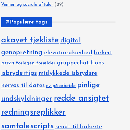
Venner og sociale aftaler
(29)
Populære tags
akavet tjekliste
digital
genopretning
elevator-akavhed
forkert
navn
gruppechat-flops
forlegen forælder
isbrydertips
mislykkede isbrydere
pinlige
nervøs til dates
ny på arbejde
redde ansigtet
undskyldninger
redningsreplikker
samtalescripts
sendt til forkerte