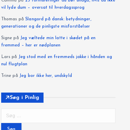
Camilla
på
25 formuleringer du bør undgå, hvis du ikke
vil lyde dum – oversat til hverdagssprog
Thomas
på
Slangord på dansk: betydninger,
generationer og de pinligste misforståelser
Signe
på
Jeg væltede min latte i skødet på en
fremmed – her er nødplanen
Lars
på
Jeg stod med en fremmeds jakke i hånden og
nul flugtplan
Trine
på
Jeg bor ikke her, undskyld
Søg i Pinlig
S
ø
g