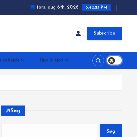
tors. aug 6th, 2026
6:42:24 PM
Subscribe
 arbejde
Tips & sjov
Søg
Søg