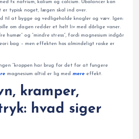
ed fx natrium, kalium og calcium. Ubalancer kan
 er typisk noget, lægen skal ind over.
til at bygge og vedligeholde knogler og væv. Igen:
pille om dagen redder et helt liv med dårlige vaner.
re humør” og “mindre stress”, fordi magnesium indgår
teori bag – men effekten hos almindeligt raske er
ngen “kroppen har brug for det for at fungere
re
magnesium altid er lig med
mere
effekt.
vn, kramper,
ryk: hvad siger