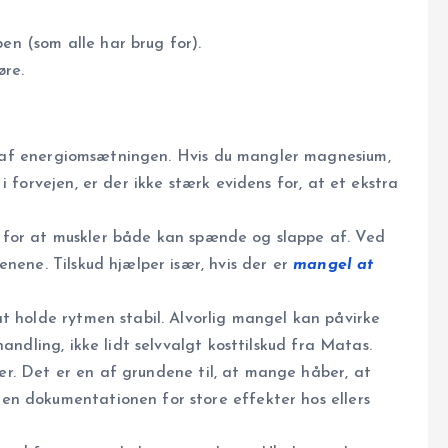
en (som alle har brug for).
øre.
af energiomsætningen. Hvis du mangler magnesium,
 forvejen, er der ikke stærk evidens for, at et ekstra
for at muskler både kan spænde og slappe af. Ved
nene. Tilskud hjælper især, hvis der er
mangel at
t holde rytmen stabil. Alvorlig mangel kan påvirke
andling, ikke lidt selvvalgt kosttilskud fra Matas.
r. Det er en af grundene til, at mange håber, at
n dokumentationen for store effekter hos ellers